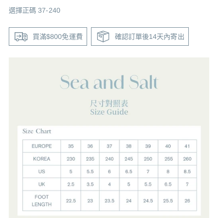
選擇正碼 37-240
買滿$800免運費
確認訂單後14天內寄出
Adding
product
to
your
cart